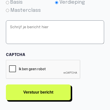
Pakket
Basis
Verdieping
*
Masterclass
Schrijf
je
bericht
hier
*
CAPTCHA