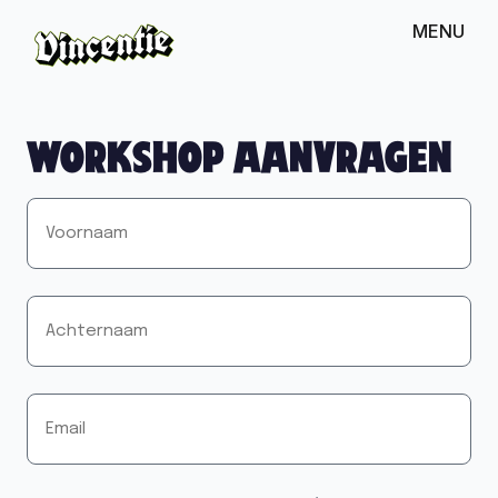
MENU
Workshop aanvragen
Voornaam
*
Achternaam
*
E-
mailadres
*